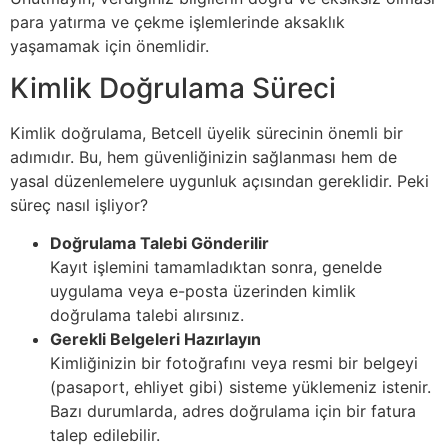
para yatırma ve çekme işlemlerinde aksaklık
yaşamamak için önemlidir.
Kimlik Doğrulama Süreci
Kimlik doğrulama, Betcell üyelik sürecinin önemli bir
adımıdır. Bu, hem güvenliğinizin sağlanması hem de
yasal düzenlemelere uygunluk açısından gereklidir. Peki
süreç nasıl işliyor?
Doğrulama Talebi Gönderilir
Kayıt işlemini tamamladıktan sonra, genelde
uygulama veya e-posta üzerinden kimlik
doğrulama talebi alırsınız.
Gerekli Belgeleri Hazırlayın
Kimliğinizin bir fotoğrafını veya resmi bir belgeyi
(pasaport, ehliyet gibi) sisteme yüklemeniz istenir.
Bazı durumlarda, adres doğrulama için bir fatura
talep edilebilir.