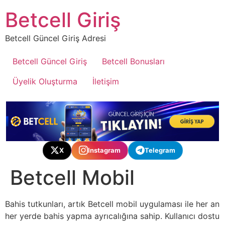
İçeriğe
Betcell Giriş
atla
Betcell Güncel Giriş Adresi
Betcell Güncel Giriş
Betcell Bonusları
Üyelik Oluşturma
İletişim
X
Instagram
Telegram
Betcell Mobil
Bahis tutkunları, artık Betcell mobil uygulaması ile her an
her yerde bahis yapma ayrıcalığına sahip. Kullanıcı dostu