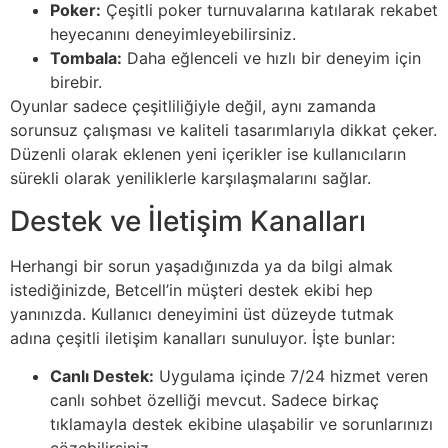
Poker:
Çeşitli poker turnuvalarına katılarak rekabet
heyecanını deneyimleyebilirsiniz.
Tombala:
Daha eğlenceli ve hızlı bir deneyim için
birebir.
Oyunlar sadece çeşitliliğiyle değil, aynı zamanda
sorunsuz çalışması ve kaliteli tasarımlarıyla dikkat çeker.
Düzenli olarak eklenen yeni içerikler ise kullanıcıların
sürekli olarak yeniliklerle karşılaşmalarını sağlar.
Destek ve İletişim Kanalları
Herhangi bir sorun yaşadığınızda ya da bilgi almak
istediğinizde, Betcell’in müşteri destek ekibi hep
yanınızda. Kullanıcı deneyimini üst düzeyde tutmak
adına çeşitli iletişim kanalları sunuluyor. İşte bunlar:
Canlı Destek:
Uygulama içinde 7/24 hizmet veren
canlı sohbet özelliği mevcut. Sadece birkaç
tıklamayla destek ekibine ulaşabilir ve sorunlarınızı