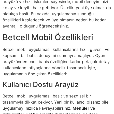
arayüzü ve hızlı işlemleri sayesinde, mobil deneyiminizi
kolay ve keyifli hale getiriyor. Üstelik, yeni üye olmak da
oldukça basit. Bu yazıda, uygulamanın sunduğu
özellikleri keşfedecek ve üye olmanın neden bu kadar
avantajlı olduğunu öğreneceksiniz.
Betcell Mobil Özellikleri
Betcell mobil uygulaması, kullanıcılarına hızlı, güvenli ve
kapsamlı bir bahis deneyimi sunmayı amaçlıyor. Oyun
arayüzünden canlı bahis özelliğine kadar pek çok detay,
kullanıcıların ihtiyaçlarına yönelik tasarlandı. İşte,
uygulamanın öne çıkan özellikleri:
Kullanıcı Dostu Arayüz
Betcell mobil uygulaması, basit ve sezgisel bir
tasarımıyla dikkat çekiyor. Yeni bir kullanıcı olsanız bile,
uygulamayı hızlıca kavrayabilirsiniz.
Menüler ve