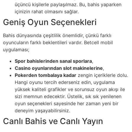
üçüncü kişilerle paylaşılmaz. Bu, bahis yaparken
içinizin rahat olmasını sağlar.
Geniş Oyun Seçenekleri
Bahis dünyasında çeşitlilik önemlidir, çünkü farklı
oyuncuların farklı beklentileri vardır. Betcell mobil
uygulaması;
Spor bahislerinden sanal sporlara
,
Casino oyunlarından slot makinelerine
,
Pokerden tombalaya kadar
zengin içeriklerle dolu.
Hangi oyunu tercih ederseniz edin, uygulama
yüksek kaliteli grafikler ve sorunsuz oyun akışı ile
sizi memnun edecektir. Üstelik, sık sık yenilenen
oyun seçenekleri sayesinde her zaman yeni bir
deneyim yaşayabilirsiniz.
Canlı Bahis ve Canlı Yayın