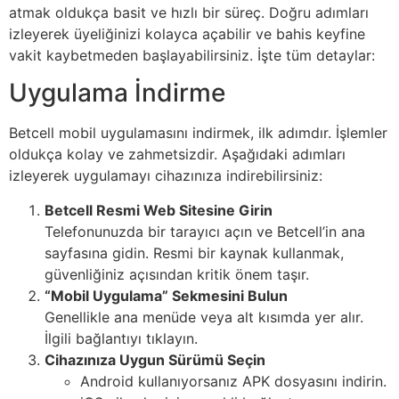
atmak oldukça basit ve hızlı bir süreç. Doğru adımları
izleyerek üyeliğinizi kolayca açabilir ve bahis keyfine
vakit kaybetmeden başlayabilirsiniz. İşte tüm detaylar:
Uygulama İndirme
Betcell mobil uygulamasını indirmek, ilk adımdır. İşlemler
oldukça kolay ve zahmetsizdir. Aşağıdaki adımları
izleyerek uygulamayı cihazınıza indirebilirsiniz:
Betcell Resmi Web Sitesine Girin
Telefonunuzda bir tarayıcı açın ve Betcell’in ana
sayfasına gidin. Resmi bir kaynak kullanmak,
güvenliğiniz açısından kritik önem taşır.
“Mobil Uygulama” Sekmesini Bulun
Genellikle ana menüde veya alt kısımda yer alır.
İlgili bağlantıyı tıklayın.
Cihazınıza Uygun Sürümü Seçin
Android kullanıyorsanız APK dosyasını indirin.