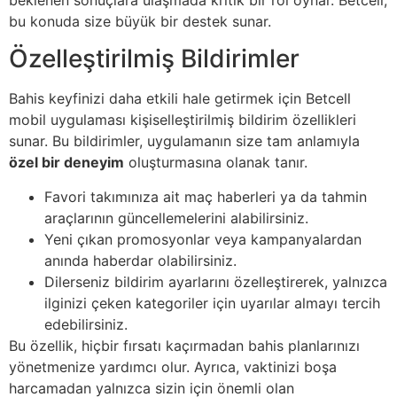
bu konuda size büyük bir destek sunar.
Özelleştirilmiş Bildirimler
Bahis keyfinizi daha etkili hale getirmek için Betcell
mobil uygulaması kişiselleştirilmiş bildirim özellikleri
sunar. Bu bildirimler, uygulamanın size tam anlamıyla
özel bir deneyim
oluşturmasına olanak tanır.
Favori takımınıza ait maç haberleri ya da tahmin
araçlarının güncellemelerini alabilirsiniz.
Yeni çıkan promosyonlar veya kampanyalardan
anında haberdar olabilirsiniz.
Dilerseniz bildirim ayarlarını özelleştirerek, yalnızca
ilginizi çeken kategoriler için uyarılar almayı tercih
edebilirsiniz.
Bu özellik, hiçbir fırsatı kaçırmadan bahis planlarınızı
yönetmenize yardımcı olur. Ayrıca, vaktinizi boşa
harcamadan yalnızca sizin için önemli olan