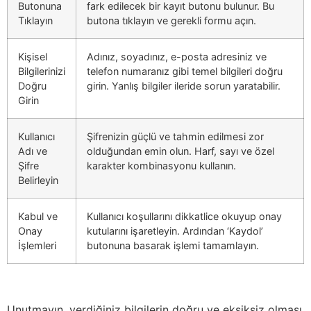
Butonuna
fark edilecek bir kayıt butonu bulunur. Bu
Tıklayın
butona tıklayın ve gerekli formu açın.
Kişisel
Adınız, soyadınız, e-posta adresiniz ve
Bilgilerinizi
telefon numaranız gibi temel bilgileri doğru
Doğru
girin. Yanlış bilgiler ileride sorun yaratabilir.
Girin
Kullanıcı
Şifrenizin güçlü ve tahmin edilmesi zor
Adı ve
olduğundan emin olun. Harf, sayı ve özel
Şifre
karakter kombinasyonu kullanın.
Belirleyin
Kabul ve
Kullanıcı koşullarını dikkatlice okuyup onay
Onay
kutularını işaretleyin. Ardından ‘Kaydol’
İşlemleri
butonuna basarak işlemi tamamlayın.
Unutmayın, verdiğiniz bilgilerin doğru ve eksiksiz olması